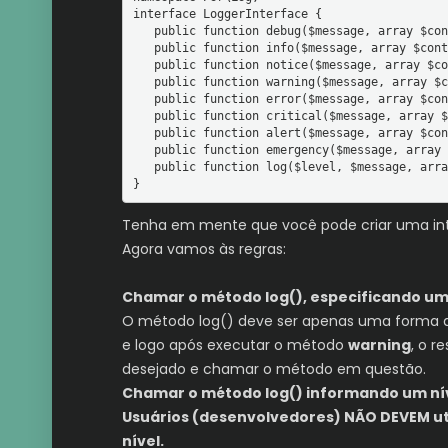
interface LoggerInterface {

   public function debug($message, array $context = array());

   public function info($message, array $context = array());

   public function notice($message, array $context = array());

   public function warning($message, array $context = array());

   public function error($message, array $context = array());

   public function critical($message, array $context = array());

   public function alert($message, array $context = array());

   public function emergency($message, array $context = array());

   public function log($level, $message, array $context = array());

}
Tenha em mente que você pode criar uma inter
Agora vamos às regras:
Chamar o método log(), especificando um 
O método log() deve ser apenas uma forma al
e logo após executar o método
warning
, o r
desejado e chamar o método em questão.
Chamar o método log() informando um nív
Usuários (desenvolvedores) NÃO DEVEM uti
nível.