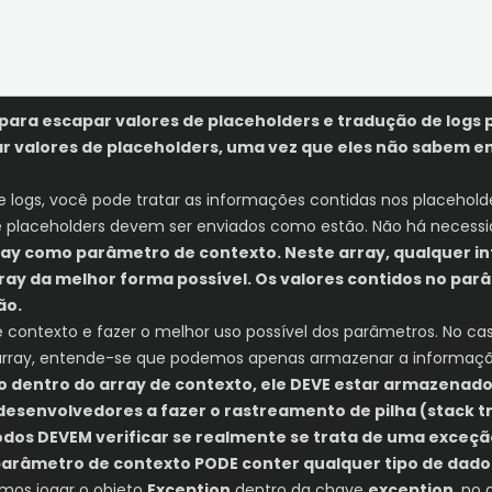
ra escapar valores de placeholders e tradução de logs 
r valores de placeholders, uma vez que eles não sabem e
 de logs, você pode tratar as informações contidas nos placehol
 placeholders devem ser enviados como estão. Não há necessida
ay como parâmetro de contexto. Neste array, qualquer in
rray da melhor forma possível. Os valores contidos no p
ão.
de contexto e fazer o melhor uso possível dos parâmetros. No 
ray, entende-se que podemos apenas armazenar a informação b
o dentro do array de contexto, ele DEVE estar armazenado
senvolvedores a fazer o rastreamento de pilha (stack tr
dos DEVEM verificar se realmente se trata de uma exceção
parâmetro de contexto PODE conter qualquer tipo de dado
amos jogar o objeto
Exception
dentro da chave
exception
, no