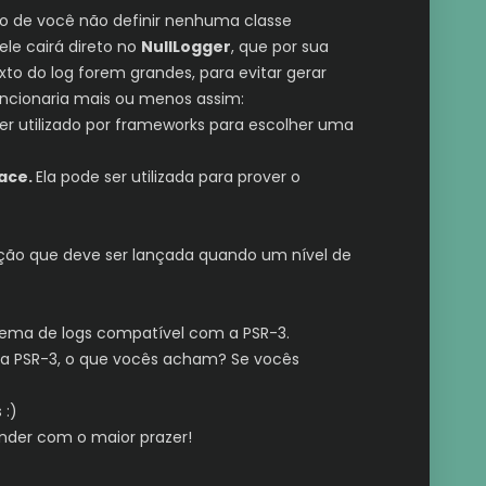
o de você não definir nenhuma classe
le cairá direto no
NullLogger
, que por sua
to do log forem grandes, para evitar gerar
uncionaria mais ou menos assim:
er utilizado por frameworks para escolher uma
ace.
Ela pode ser utilizada para prover o
eção que deve ser lançada quando um nível de
tema de logs compatível com a PSR-3.
 da PSR-3, o que vocês acham? Se vocês
 :)
nder com o maior prazer!