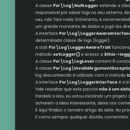
A classe
Psr\Log\NullLogger
estende a cla
responsável por salvar logs no seu sistema. A
vez, não fará nada. Entretanto, é recomendad
um grande montante de dados e jogá-los dire
A interface
Psr\Log\LoggerAwareInterfac
determinada classe de logs (logger).
A trait
Psr\Log\LoggerAwareTrait
funciona
método
setLogger()
e acesso a
$this->logg
A classe
Psr\Log\LogLevel
contem 8 constan
A classe
Psr\Log\InvalidArgumentExcepti
log desconhecido é utilizado com o método
l
A interface
Psr\Log\LoggerInterface
é a i
Vale ressaltar que este pacote
não é um sist
Paralelo a isso, eu estou iniciando um proje
acharem a ideia interessante, deixe nos comen
E aqui finalizo o terceiro artigo da série. No 
E como sempre: qualquer dúvida, comentário 