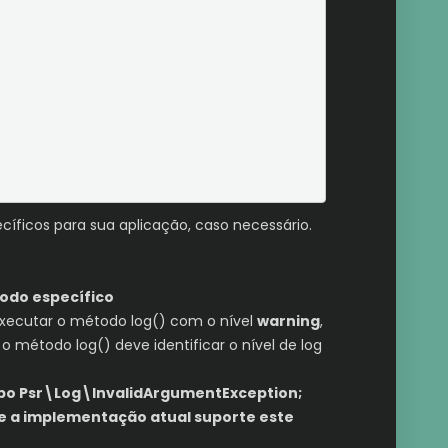
íficos para sua aplicação, caso necessário.
odo específico
executar o método log() com o nível
warning
,
método log() deve identificar o nível de log
ipo Psr\Log\InvalidArgumentException;
ue a implementação atual suporte este