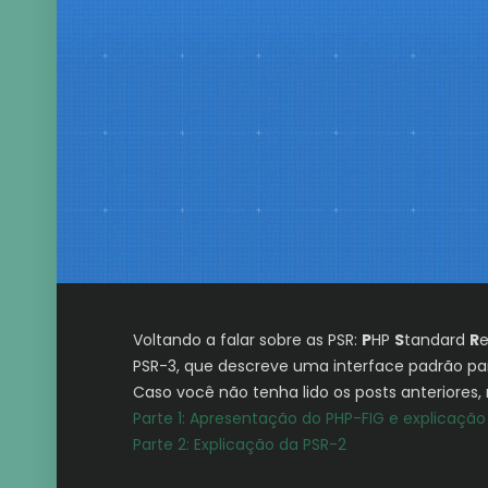
Voltando a falar sobre as PSR:
P
HP
S
tandard
R
e
PSR-3, que descreve uma interface padrão par
Caso você não tenha lido os posts anteriores
Parte 1: Apresentação do PHP-FIG e explicação
Parte 2: Explicação da PSR-2