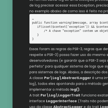
de log precisar acessar essa Exception, preci
no exemplo abaixo de como isso é feito na prá
…

public function warning($message, array $cont
   if(isset($context[‘exception’]) && $context[‘exception’] instanceof \Exception){

       /* A chave “exception” contem um objeto do tipo Exception. Qualquer manuseio desse objeto deve ser feito dentro desse bloco */

   }

}
Essas foram as regras da PSR-3, regras que d
respeite a PSR-3) possa fazer uso do mesmo si
desenvolvedores (e garantir que a PSR-3 seja 
perfeito” para qualquer sistema de logs que s
para sistemas de logs. Abaixo, a descrição do
A classe
Psr\Log\AbstractLogger
é uma im
log), todos eles apontando para o método ge
implementar o método
log()
.
A trait
Psr\Log\LoggerTrait
funciona exatam
interface
LoggerInterface
(Traits não podem
uso da classe
AbstractLogger
e da trait
Log