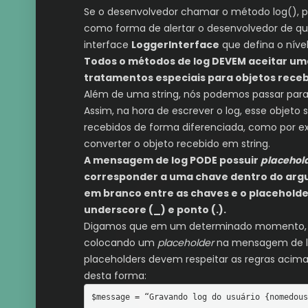
Se o desenvolvedor chamar o método log(),
como forma de alertar o desenvolvedor de que
interface
LoggerInterface
que defina o níve
Todos o métodos de log DEVEM aceitar um
tratamentos especiais para objetos receb
Além de uma string, nós podemos passar par
Assim, na hora de escrever o log, esse objet
recebidos de forma diferenciada, como por e
converter o objeto recebido em string.
A mensagem de log PODE possuir
placehol
corresponder a uma chave dentro do argu
em branco entre as chaves e o placehold
underscore (_) e ponto (.).
Digamos que em um determinado momento, voc
colocando um
placeholder
na mensagem de log,
placeholders devem respeitar as regras aci
desta forma:
$message = “Gravando log do usuário {nomedous