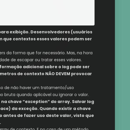
para exibição. Desenvolvedores (usuários
m que contextos esses valores podem ser
ders da forma que for necessário. Mas, na hora
de de escapar ou tratar esses valores.
formação adicional sobre o log pode ser
arâmetros de contexto NÃO DEVEM provocar
caso de não haver um tratamento/uso
ruta quando aplicável ou ignorar o valor.
 na chave “exception” do array. Salvar log
ace) da exceção. Quando existir a chave
 antes de fazer uso deste valor, visto que
.
 array de contexto. E no caso de um método