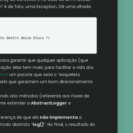
ion” é de fato, uma Exception. Dê uma olhada
para garantir que qualquer aplicação (que
ção. Mas tem mais: para facilitar a vida dos
tHub
um pacote que seria o “esqueleto
 2 traits que garantem um bom direcionamento
tendo oito métodos (referente aos níveis de
nte estender a
AbstractLogger
e
ferença de que ela
não implementa
a
todo abstrato “
log()
”. No final, o resultado do