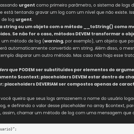
 passando
urgent
como primeiro parâmetro, o sistema de logs
 está tentando gravar um log com um nível que não existe. Iss
l de log
urgent
.
a string ou um objeto com o método __toString() como 
idos. Se não for o caso, métodos DEVEM transformar o obje
a um método de log (
warning
, por exemplo), um objeto que p
o será automaticamente convertido em string. Além disso, o me
xemplo disparar um outro método. Mas caso não haja esse trat
ders
que PODEM ser substituídos por elementos do argum
mento $context; placeholders DEVEM estar dentro de cha
er; placeholders DEVERIAM ser compostos apenas de carac
ê queira que seus logs armazenem o nome do usuário logado 
 e definindo o valor desse placeholder no array $context, para
ma, assim, chamar um método de log com uma mensagem que co
uario}”;
