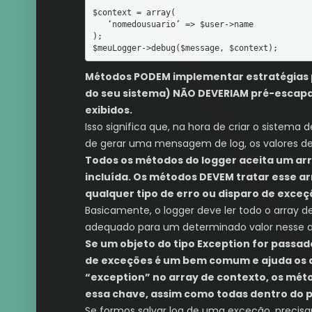
$context = array(

   ‘nomedousuario’ => $user->name

);

$meuLogger->debug($message, $context);
Métodos PODEM implementar estratégias pa
do seu sistema) NÃO DEVERIAM pré-escapa
exibidos.
Isso significa que, na hora de criar o sistema
de gerar uma mensagem de log, os valores de
Todos os métodos do logger aceita um arr
incluída. Os métodos DEVEM tratar esse a
qualquer tipo de erro ou disparo de exceç
Basicamente, o logger deve ler todo o array 
adequado para um determinado valor nesse ar
Se um objeto do tipo Exception for passad
de exceções é um bem comum e ajuda os de
“exception” no array de contexto, os méto
essa chave, assim como todas dentro do 
Se formos salvar log de uma exceção, precis