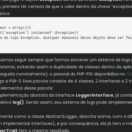
sa, primeiro ter certeza de que o valor dentro da chave “except
tica:
ext = array()){

evemos seguir sempre que formos escrever um sistema de logs 
stema, evitando assim a duplicidade de classes dentro da aplica
seguida corretamente), o pessoal do PHP-FIG disponibiliza no
Gi
iga a PSR-3. Esse pacote consiste de 4 classes, 2 interfaces e
s elementos desse pacote:
plementação abstrata da interface
LoggerInterface
, já con
nérico
log()
. Sendo assim, seu sistema de logs pode simplesme
ente como a classe AbstractLogger, descrita acima, com a di
 implementar interfaces), e por consequência, ela já tem o mé
gerTrait
tem o mesmo resultado.