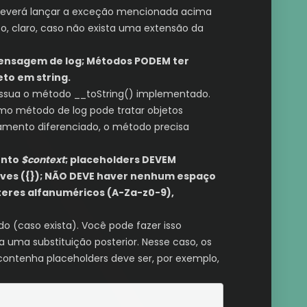
 deverá lançar a exceção mencionada acima
o, claro, caso não exista uma extensão da
mensagem de log; Métodos PODEM ter
to em string.
ossua o método __toString() implementado.
smo método de log pode tratar objetos
amento diferenciado, o método precisa
ento
$context
; placeholders DEVEM
ves ({}); NÃO DEVE haver nenhum espaço
teres alfanuméricos (A-Za-z0-9),
(caso exista). Você pode fazer isso
 uma substituição posterior. Nesse caso, os
ntenha placeholders deve ser, por exemplo,